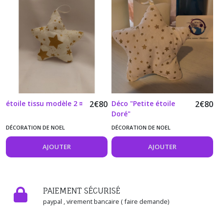
étoile tissu modèle 2 ¤
2
€
80
Déco "Petite étoile
2
€
80
Doré"
DÉCORATION DE NOEL
DÉCORATION DE NOEL
AJOUTER
AJOUTER
PAIEMENT SÉCURISÉ
paypal , virement bancaire ( faire demande)