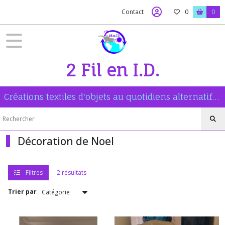
Fermer
Contact
0
0
FILTRES
Tous
2 Fil en I.D.
les
produits
Décoration
Créations textiles d'objets au quotidiens alternatifs et lavables. Couture tricot broderie.
de
Noel
Décoration de Noel
Afficher
les
résultats
Filtres
2 résultats
Trier par